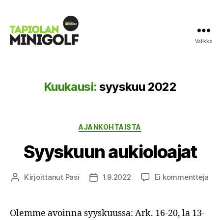
Valikko
Tapiolan
Minigolf
Kuukausi:
syyskuu 2022
Kategoriat
AJANKOHTAISTA
Syyskuun aukioloajat
art
Kirjoittanut
Pasi
1.9.2022
Ei kommentteja
Kirjoittaja
Julkaisupäivämäärä
Sy
auk
Olemme avoinna syyskuussa: Ark. 16-20, la 13-